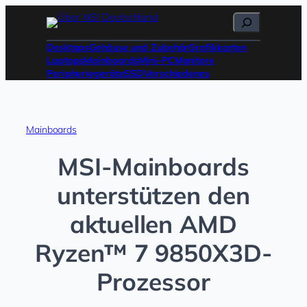
Zum
Suchen
Inhalt
springen
Desktops
Gehäuse und Zubehör
Grafikkarten
Laptops
Mainboards
Mini-PC
Monitore
Peripheriegeräte
SSD
Verschiedenes
Mainboards
MSI-Mainboards
unterstützen den
aktuellen AMD
Ryzen™ 7 9850X3D-
Prozessor