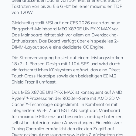
beeindruckenden Cache von 104 MB. Er erreicht Boost-
Taktraten von bis zu 5,6 GHz* bei einer maximalen TDP
von 120W.
Gleichzeitig stellt MSI auf der CES 2026 auch das neue
Flaggschiff-Mainboard MEG X870E UNIFY-X MAX vor.
Das Mainboard richtet sich vor allem an Overclocking-
Enthusiasten. Das Board verfügt über ein spezielles 2-
DIMM-Layout sowie eine dedizierte OC Engine.
Die Stromversorgung basiert auf einem leistungsstarken
18+2+1-Phasen-Design mit 110A SPS und wird durch
ein fortschrittliches Kühlsystem ergänzt, das eine Direct
Touch Cross Heatpipe sowie den beidseitigen EZ M.2
Shield Frozr II umfasst.
Das MEG X870E UNIFY-X MAX ist konsequent auf AMD
Ryzen™-Prozessoren der 9000er-Serie mit AMD 3D V-
Cache™-Technologie abgestimmt. In Kombination mit
integriertem Wi-Fi 7 und 5G LAN sorgt das Mainboard
für maximale Effizienz und besonders niedrige Latenzen,
selbst bei datenintensiven Anwendungen. Ein exklusiver
Tuning Controller ermöglicht den direkten Zugriff auf
Overclocking-Anpassungen sowie das Zurücksetzen des