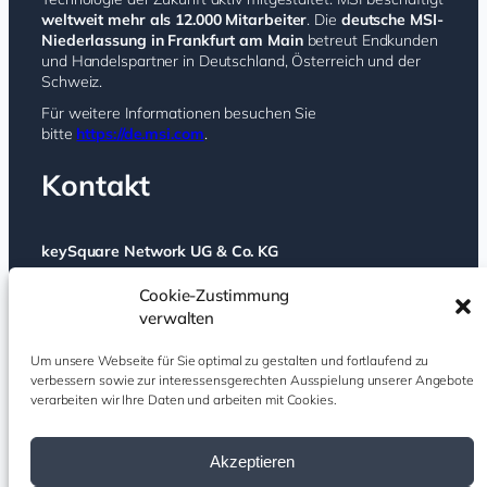
weltweit mehr als 12.000 Mitarbeiter
. Die
deutsche MSI-
Niederlassung in Frankfurt am Main
betreut Endkunden
und Handelspartner in Deutschland, Österreich und der
Schweiz.
Für weitere Informationen besuchen Sie
bitte
https://de.msi.com
.
Kontakt
keySquare Network UG & Co. KG
Schönhauser Allee 74a
Cookie-Zustimmung
10437 Berlin
verwalten
Deutschland
Um unsere Webseite für Sie optimal zu gestalten und fortlaufend zu
verbessern sowie zur interessensgerechten Ausspielung unserer Angebote
msi@keysquare-pr.com
verarbeiten wir Ihre Daten und arbeiten mit Cookies.
Facebook
Instagram
X
YouTube
Akzeptieren