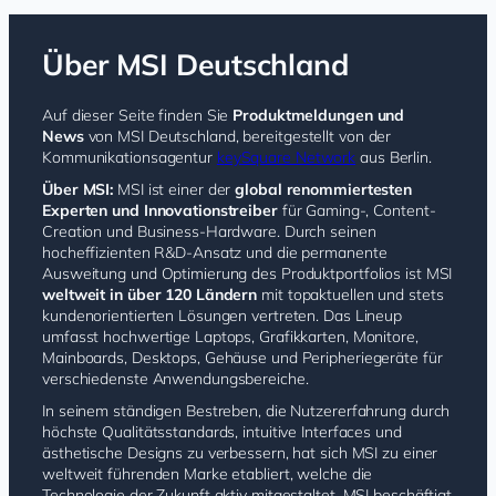
Über MSI Deutschland
Auf dieser Seite finden Sie
Produktmeldungen und
News
von MSI Deutschland, bereitgestellt von der
Kommunikationsagentur
k
eySquare Network
aus Berlin.
Über MSI:
MSI ist einer der
global renommiertesten
Experten und Innovationstreiber
für Gaming-, Content-
Creation und Business-Hardware. Durch seinen
hocheffizienten R&D-Ansatz und die permanente
Ausweitung und Optimierung des Produktportfolios ist MSI
weltweit in über 120 Ländern
mit topaktuellen und stets
kundenorientierten Lösungen vertreten. Das Lineup
umfasst hochwertige Laptops, Grafikkarten, Monitore,
Mainboards, Desktops, Gehäuse und Peripheriegeräte für
verschiedenste Anwendungsbereiche.
In seinem ständigen Bestreben, die Nutzererfahrung durch
höchste Qualitätsstandards, intuitive Interfaces und
ästhetische Designs zu verbessern, hat sich MSI zu einer
weltweit führenden Marke etabliert, welche die
Technologie der Zukunft aktiv mitgestaltet. MSI beschäftigt