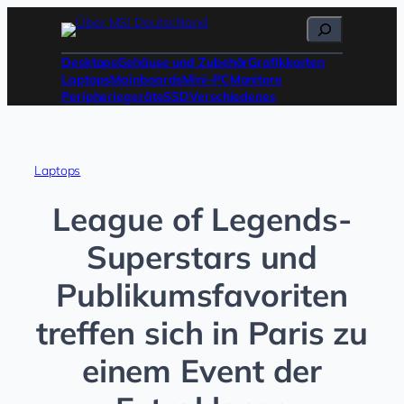
Zum
Suchen
Inhalt
springen
Desktops
Gehäuse und Zubehör
Grafikkarten
Laptops
Mainboards
Mini-PC
Monitore
Peripheriegeräte
SSD
Verschiedenes
Laptops
League of Legends-
Superstars und
Publikumsfavoriten
treffen sich in Paris zu
einem Event der