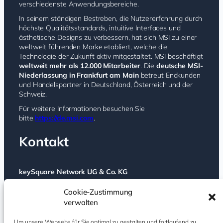
verschiedenste Anwendungsbereiche.
In seinem ständigen Bestreben, die Nutzererfahrung durch
höchste Qualitätsstandards, intuitive Interfaces und
ästhetische Designs zu verbessern, hat sich MSI zu einer
weltweit führenden Marke etabliert, welche die
Technologie der Zukunft aktiv mitgestaltet. MSI beschäftigt
weltweit mehr als 12.000 Mitarbeiter
. Die
deutsche MSI-
Niederlassung in Frankfurt am Main
betreut Endkunden
und Handelspartner in Deutschland, Österreich und der
Schweiz.
Für weitere Informationen besuchen Sie
bitte
https://de.msi.com
.
Kontakt
keySquare Network UG & Co. KG
Schönhauser Allee 74a
Cookie-Zustimmung
10437 Berlin
verwalten
Deutschland
Um unsere Webseite für Sie optimal zu gestalten und fortlaufend zu