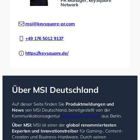
PR Manager, keySquare
Network
msi@keysquare-pr.com
+49 176 5012 9137
https://keysquare.de/
Über MSI Deutschland
Auf dieser Seite finden Sie
Produktmeldungen und
News
von MSI Deutschland, bereitgestellt von der
Kommunikationsagentur
k
eySquare Network
aus Berlin.
Über MSI:
MSI ist einer der
global renommiertesten
Experten und Innovationstreiber
für Gaming-, Content-
Creation und Business-Hardware. Durch seinen