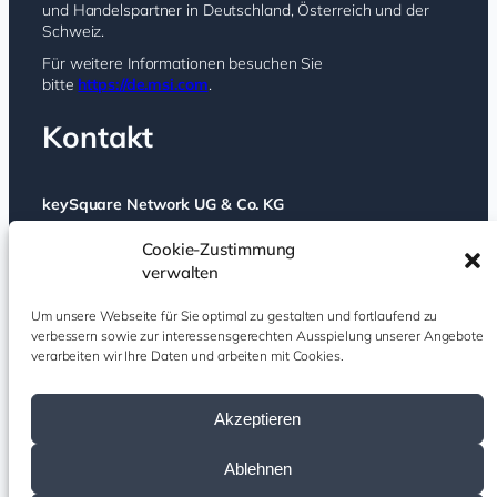
und Handelspartner in Deutschland, Österreich und der
Schweiz.
Für weitere Informationen besuchen Sie
bitte
https://de.msi.com
.
Kontakt
keySquare Network UG & Co. KG
Schönhauser Allee 74a
Cookie-Zustimmung
10437 Berlin
verwalten
Deutschland
Um unsere Webseite für Sie optimal zu gestalten und fortlaufend zu
verbessern sowie zur interessensgerechten Ausspielung unserer Angebote
msi@keysquare-pr.com
verarbeiten wir Ihre Daten und arbeiten mit Cookies.
Facebook
Instagram
X
YouTube
Akzeptieren
Ablehnen
Impressum
|
Datenschutz
|
Copyright @keysquare 2026