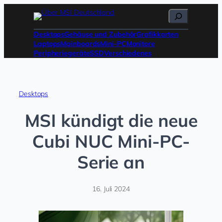
Zum
Suchen
Inhalt
springen
Desktops
Gehäuse und Zubehör
Grafikkarten
Laptops
Mainboards
Mini-PC
Monitore
Peripheriegeräte
SSD
Verschiedenes
Desktops
MSI kündigt die neue
Cubi NUC Mini-PC-
Serie an
16. Juli 2024