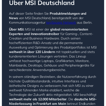
Über MSI Deutschland
Auf dieser Seite finden Sie
Produktmeldungen und
News
von MSI Deutschland, bereitgestellt von der
Kommunikationsagentur
k
eySquare Network
aus Berlin.
Über MSI:
MSI ist einer der
global renommiertesten
Experten und Innovationstreiber
für Gaming-, Content-
Creation und Business-Hardware. Durch seinen
hocheffizienten R&D-Ansatz und die permanente
Ausweitung und Optimierung des Produktportfolios ist MSI
weltweit in über 120 Ländern
mit topaktuellen und stets
kundenorientierten Lösungen vertreten. Das Lineup
umfasst hochwertige Laptops, Grafikkarten, Monitore,
Mainboards, Desktops, Gehäuse und Peripheriegeräte für
verschiedenste Anwendungsbereiche.
In seinem ständigen Bestreben, die Nutzererfahrung durch
höchste Qualitätsstandards, intuitive Interfaces und
ästhetische Designs zu verbessern, hat sich MSI zu einer
weltweit führenden Marke etabliert, welche die
Technologie der Zukunft aktiv mitgestaltet. MSI beschäftigt
weltweit mehr als 12.000 Mitarbeiter
. Die
deutsche MSI-
Niederlassung in Frankfurt am Main
betreut Endkunden